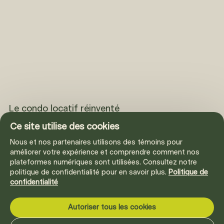
Le condo locatif réinventé
Mellem
Ce site utilise des cookies
Chez Mellem, on réinvente l’expérience locative. Nos
appartements et nos espaces sont pensés pour
Nous et nos partenaires utilisons des témoins pour
favoriser la simplicité au quotidien. Tout est proche,
améliorer votre expérience et comprendre comment nos
tout est beau et tout est inclus. Ici, c’est facile de
plateformes numériques sont utilisées. Consultez notre
politique de confidentialité pour en savoir plus.
Politique de
s'épanouir.
confidentialité
Autoriser tous les cookies