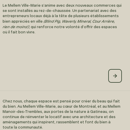
Le Mellem Ville-Marie s’anime avec deux nouveaux commerces qui
se sont installés au rez-de-chaussée. Un partenariat avec des
entrepreneurs locaux déjà à la tête de plusieurs établissements
(Blind Pig, Waverly, Mineral, Cour Arrière,
bien appréciés en ville
rien de moins!)
, qui renforce notre volonté d’offrir des espaces
où il fait bon vivre.
Chez nous, chaque espace est pensé pour créer du beau qui fait
du bien. Au Mellem Ville-Marie, au cœur de Montréal, et au Mellem
Manoir-des-Trembles, aux portes de la nature à Gatineau, on
continue de réinventer le locatif avec une architecture et des
aménagements qui inspirent, rassemblent et font du bien à
toute la communauté.